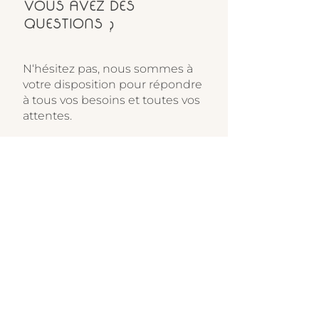
VOUS AVEZ DES
QUESTIONS ?
N‘hésitez pas, nous sommes à
votre disposition pour répondre
à tous vos besoins et toutes vos
attentes.
Merci de renseigner le
formulaire ci-après. Nous y
répondrons dans les meilleurs
délais.
En envoyant votre message via
ce formulaire, vous acceptez
notre politique de
confidentialité et l’usage de
cookies.